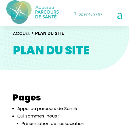
a
02 97 48 97 97
ACCUEIL
ACCUEIL
> PLAN DU SITE
> PLAN DU SITE
PLAN DU SITE
Pages
Appui au parcours de Santé
Qui sommes-nous ?
Présentation de l’association