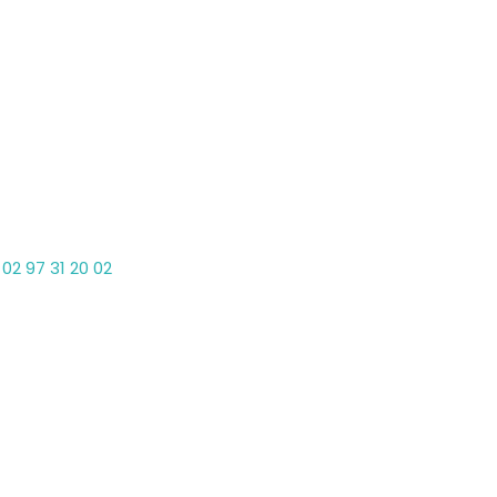
le-Ile-en-Mer
il sans rendez-vous
Téléphone
02 97 31 20 02
Adresse
La Brise
7 Quai Fouquet
56360 Le Palais
Horaires d'accueil
Jeudi
09:00 • 12:00