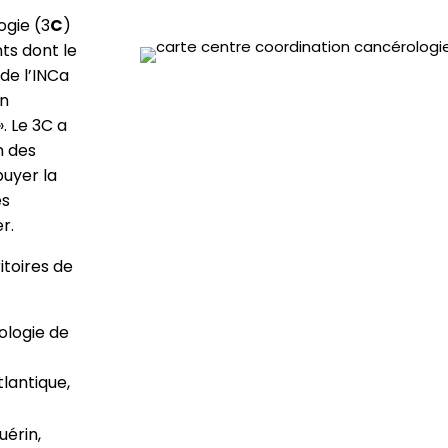
ogie (3
C
)
ts dont le
 de l’INCa
en
. Le 3C a
n des
puyer la
es
r.
itoires de
ologie de
lantique,
uérin,