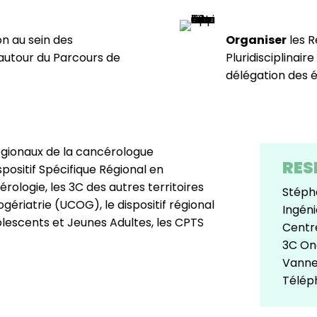
on au sein des
Organiser
les R
 autour du Parcours de
Pluridisciplinai
délégation des 
régionaux de la cancérologue
RES
sitif Spécifique Régional en
rologie, les 3C des autres territoires
Stéph
gériatrie (UCOG), le dispositif régional
Ingéni
escents et Jeunes Adultes, les CPTS
Centr
3C On
Vanne
Télép