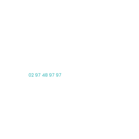
Auray
Bel
Accueil sans rendez-vous
Accue
Téléphone


02 97 48 97 97
Adresse


2 rue du Pratel
56400 Auray
Horaires d'accueil


Lundi, Mercredi, Jeudi, Vendredi
09:30 • 12:30