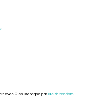
Horaires

standard
e
Du lundi au vendredi
09:30 • 12:30 | 13:30 •
16:30
Fermé le mardi matin
ait avec ♡ en Bretagne par
Breizh tandem