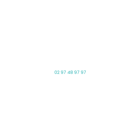
Saint-Avé • Siège social
Accueil sans rendez-vous
Téléphone

02 97 48 97 97
Adresse

ZAC Saint Thébaud
1 rue Jean Guyomarc’h
56890 Saint-Avé
Horaires d'accueil

Lundi, Mercredi, Jeudi, Vendredi
09:30 • 12:30