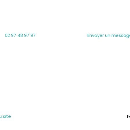
Téléphone
Email

02 97 48 97 97
Envoyer un messag
u site
F