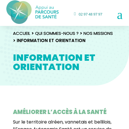
a
02 97 48 97 97
ACCUEIL
ACCUEIL
>
>
QUI SOMMES-NOUS ?
QUI SOMMES-NOUS ?
>
>
NOS MISSIONS
NOS MISSIONS
> INFORMATION ET ORIENTATION
> INFORMATION ET ORIENTATION
INFORMATION ET
ORIENTATION
AMÉLIORER L’ACCÈS À LA SANTÉ
Sur le territoire alréen, vannetais et bellilois,